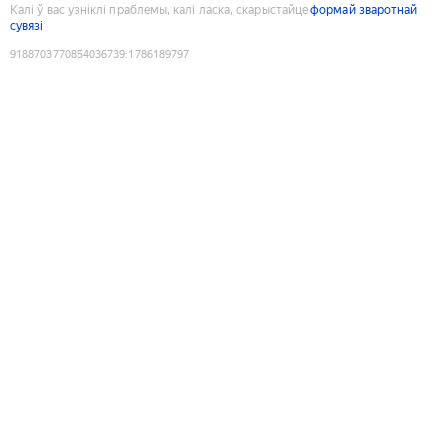
Калі ў вас узніклі праблемы, калі ласка, скарыстайце
формай зваротнай
сувязі
9188703770854036739
:
1786189797