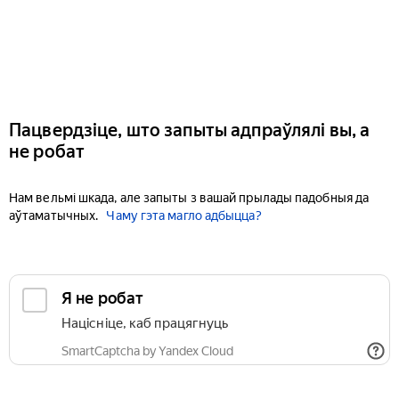
Пацвердзіце, што запыты адпраўлялі вы, а
не робат
Нам вельмі шкада, але запыты з вашай прылады падобныя да
аўтаматычных.
Чаму гэта магло адбыцца?
Я не робат
Націсніце, каб працягнуць
SmartCaptcha by Yandex Cloud