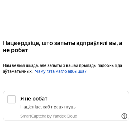
Пацвердзіце, што запыты адпраўлялі вы, а
не робат
Нам вельмі шкада, але запыты з вашай прылады падобныя да
аўтаматычных.
Чаму гэта магло адбыцца?
Я не робат
Націсніце, каб працягнуць
SmartCaptcha by Yandex Cloud