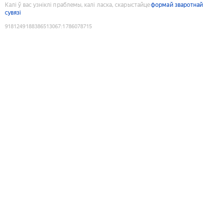
Калі ў вас узніклі праблемы, калі ласка, скарыстайце
формай зваротнай
сувязі
9181249188386513067
:
1786078715