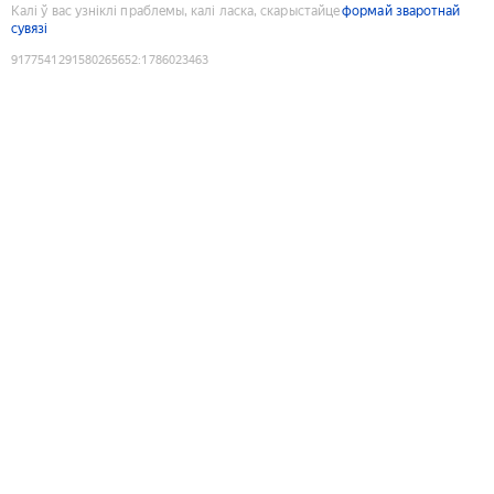
Калі ў вас узніклі праблемы, калі ласка, скарыстайце
формай зваротнай
сувязі
9177541291580265652
:
1786023463