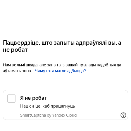
Пацвердзіце, што запыты адпраўлялі вы, а
не робат
Нам вельмі шкада, але запыты з вашай прылады падобныя да
аўтаматычных.
Чаму гэта магло адбыцца?
Я не робат
Націсніце, каб працягнуць
SmartCaptcha by Yandex Cloud