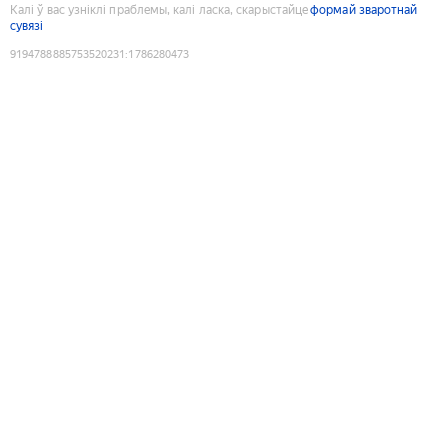
Калі ў вас узніклі праблемы, калі ласка, скарыстайце
формай зваротнай
сувязі
9194788885753520231
:
1786280473