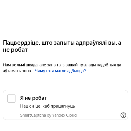
Пацвердзіце, што запыты адпраўлялі вы, а
не робат
Нам вельмі шкада, але запыты з вашай прылады падобныя да
аўтаматычных.
Чаму гэта магло адбыцца?
Я не робат
Націсніце, каб працягнуць
SmartCaptcha by Yandex Cloud