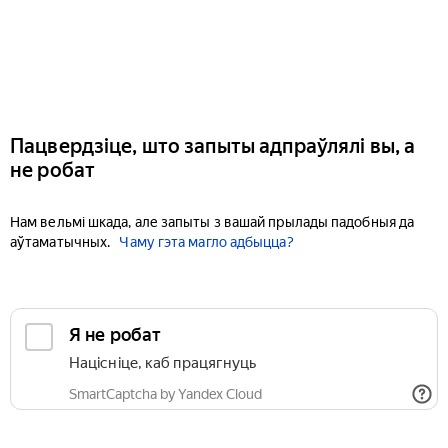
Пацвердзіце, што запыты адпраўлялі вы, а
не робат
Нам вельмі шкада, але запыты з вашай прылады падобныя да
аўтаматычных.
Чаму гэта магло адбыцца?
Я не робат
Націсніце, каб працягнуць
SmartCaptcha by Yandex Cloud