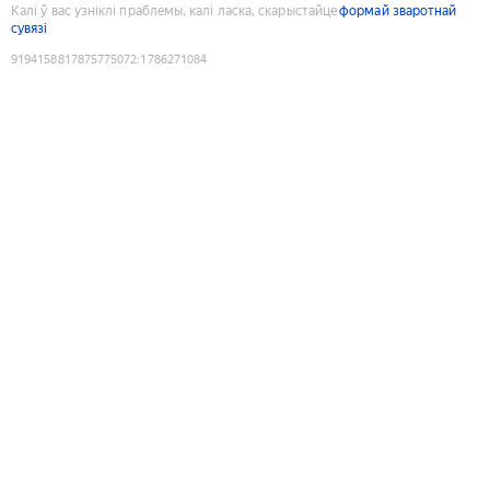
Калі ў вас узніклі праблемы, калі ласка, скарыстайце
формай зваротнай
сувязі
9194158817875775072
:
1786271084