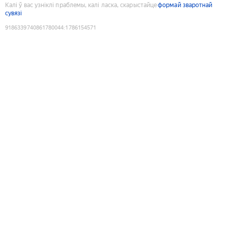
Калі ў вас узніклі праблемы, калі ласка, скарыстайце
формай зваротнай
сувязі
9186339740861780044
:
1786154571