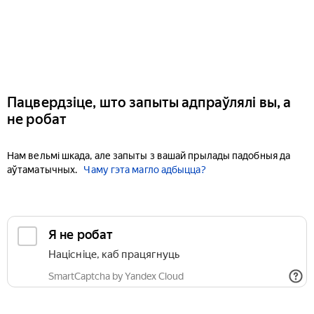
Пацвердзіце, што запыты адпраўлялі вы, а
не робат
Нам вельмі шкада, але запыты з вашай прылады падобныя да
аўтаматычных.
Чаму гэта магло адбыцца?
Я не робат
Націсніце, каб працягнуць
SmartCaptcha by Yandex Cloud