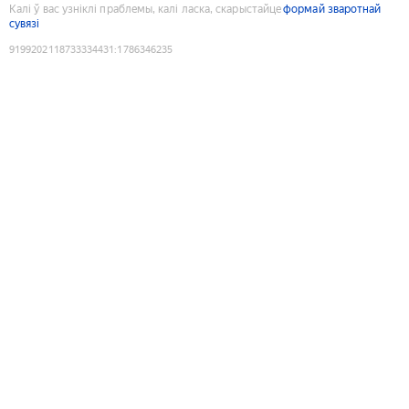
Калі ў вас узніклі праблемы, калі ласка, скарыстайце
формай зваротнай
сувязі
9199202118733334431
:
1786346235