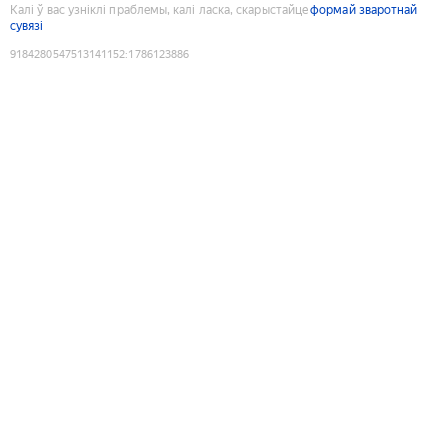
Калі ў вас узніклі праблемы, калі ласка, скарыстайце
формай зваротнай
сувязі
9184280547513141152
:
1786123886