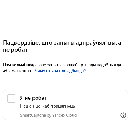
Пацвердзіце, што запыты адпраўлялі вы, а
не робат
Нам вельмі шкада, але запыты з вашай прылады падобныя да
аўтаматычных.
Чаму гэта магло адбыцца?
Я не робат
Націсніце, каб працягнуць
SmartCaptcha by Yandex Cloud