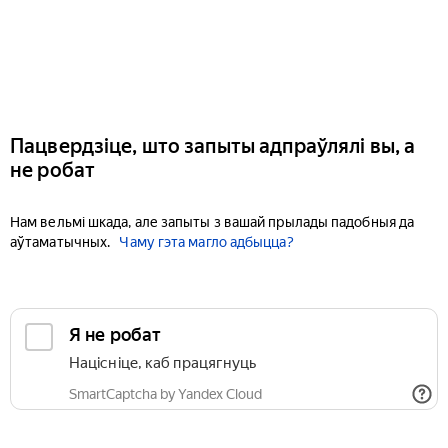
Пацвердзіце, што запыты адпраўлялі вы, а
не робат
Нам вельмі шкада, але запыты з вашай прылады падобныя да
аўтаматычных.
Чаму гэта магло адбыцца?
Я не робат
Націсніце, каб працягнуць
SmartCaptcha by Yandex Cloud