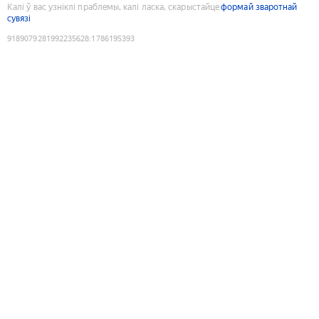
Калі ў вас узніклі праблемы, калі ласка, скарыстайце
формай зваротнай
сувязі
9189079281992235628
:
1786195393