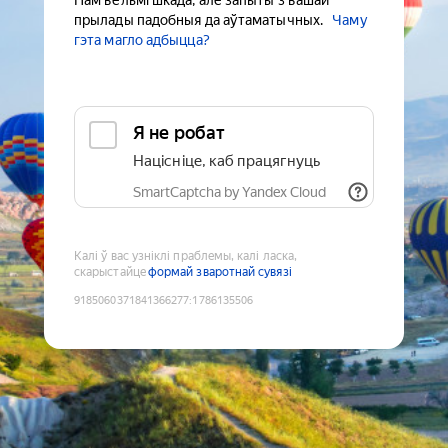
Нам вельмі шкада, але запыты з вашай
прылады падобныя да аўтаматычных.
Чаму
гэта магло адбыцца?
Я не робат
Націсніце, каб працягнуць
SmartCaptcha by Yandex Cloud
Калі ў вас узніклі праблемы, калі ласка,
скарыстайце
формай зваротнай сувязі
9185060371841366277
:
1786135506