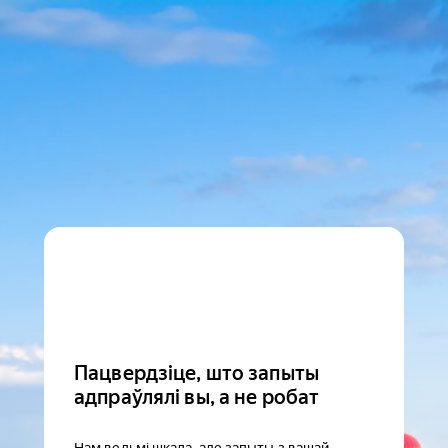
Пацвердзіце, што запыты
адпраўлялі вы, а не робат