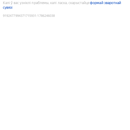
Калі ў вас узніклі праблемы, калі ласка, скарыстайце
формай зваротнай
сувязі
9192477994371715931
:
1786246038