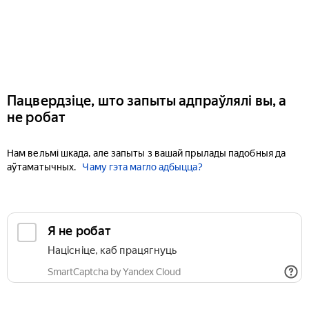
Пацвердзіце, што запыты адпраўлялі вы, а
не робат
Нам вельмі шкада, але запыты з вашай прылады падобныя да
аўтаматычных.
Чаму гэта магло адбыцца?
Я не робат
Націсніце, каб працягнуць
SmartCaptcha by Yandex Cloud