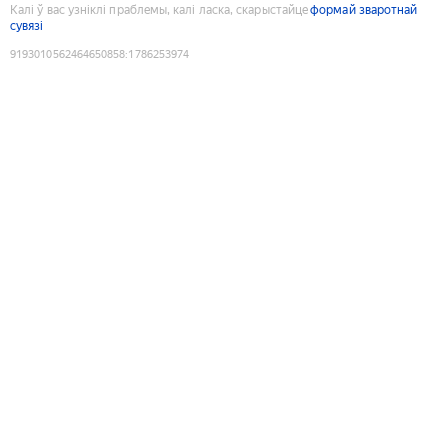
Калі ў вас узніклі праблемы, калі ласка, скарыстайце
формай зваротнай
сувязі
9193010562464650858
:
1786253974