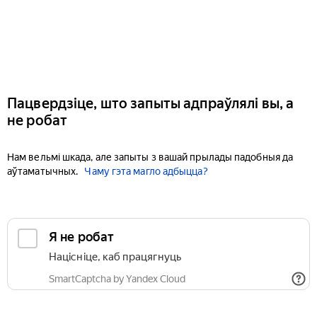
Пацвердзіце, што запыты адпраўлялі вы, а
не робат
Нам вельмі шкада, але запыты з вашай прылады падобныя да
аўтаматычных.
Чаму гэта магло адбыцца?
Я не робат
Націсніце, каб працягнуць
SmartCaptcha by Yandex Cloud