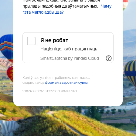
Нам вельмі шкада, але запыты з вашай
прылады падобныя да аўтаматычных.
Чаму
гэта магло адбыцца?
Я не робат
Націсніце, каб працягнуць
SmartCaptcha by Yandex Cloud
Калі ў вас узніклі праблемы, калі ласка,
скарыстайце
формай зваротнай сувязі
9182406622613122280
:
1786095963