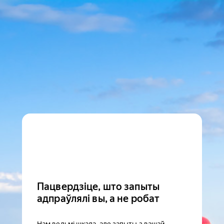
Пацвердзіце, што запыты
адпраўлялі вы, а не робат