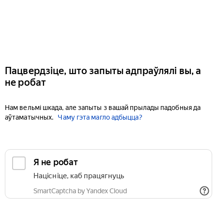
Пацвердзіце, што запыты адпраўлялі вы, а
не робат
Нам вельмі шкада, але запыты з вашай прылады падобныя да
аўтаматычных.
Чаму гэта магло адбыцца?
Я не робат
Націсніце, каб працягнуць
SmartCaptcha by Yandex Cloud