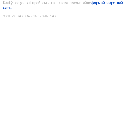
Калі ў вас узніклі праблемы, калі ласка, скарыстайце
формай зваротнай
сувязі
9180727574337345016
:
1786070943