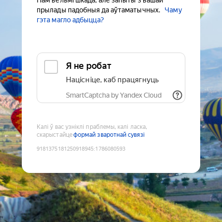
Нам вельмі шкада, але запыты з вашай
прылады падобныя да аўтаматычных.
Чаму
гэта магло адбыцца?
Я не робат
Націсніце, каб працягнуць
SmartCaptcha by Yandex Cloud
Калі ў вас узніклі праблемы, калі ласка,
скарыстайце
формай зваротнай сувязі
9181375181250918945
:
1786080593