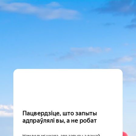
Пацвердзіце, што запыты
адпраўлялі вы, а не робат