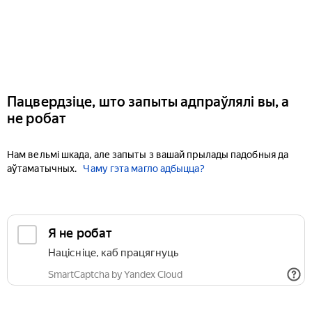
Пацвердзіце, што запыты адпраўлялі вы, а
не робат
Нам вельмі шкада, але запыты з вашай прылады падобныя да
аўтаматычных.
Чаму гэта магло адбыцца?
Я не робат
Націсніце, каб працягнуць
SmartCaptcha by Yandex Cloud