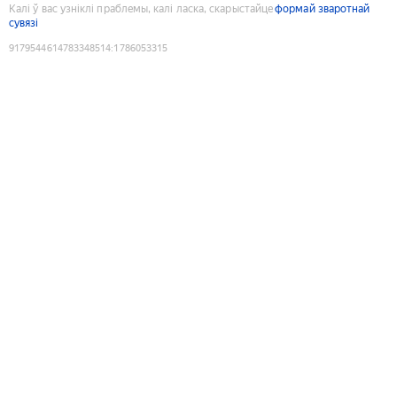
Калі ў вас узніклі праблемы, калі ласка, скарыстайце
формай зваротнай
сувязі
9179544614783348514
:
1786053315