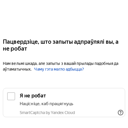
Пацвердзіце, што запыты адпраўлялі вы, а
не робат
Нам вельмі шкада, але запыты з вашай прылады падобныя да
аўтаматычных.
Чаму гэта магло адбыцца?
Я не робат
Націсніце, каб працягнуць
SmartCaptcha by Yandex Cloud