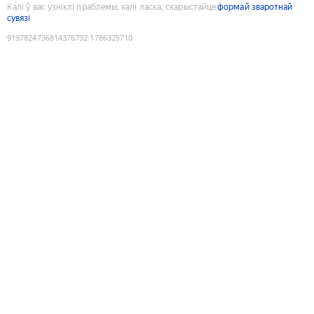
Калі ў вас узніклі праблемы, калі ласка, скарыстайце
формай зваротнай
сувязі
9197824736814376792
:
1786325710