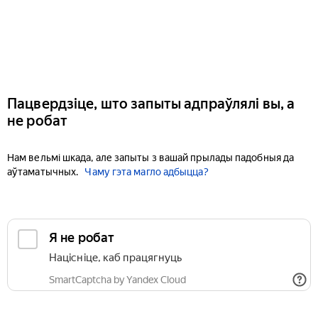
Пацвердзіце, што запыты адпраўлялі вы, а
не робат
Нам вельмі шкада, але запыты з вашай прылады падобныя да
аўтаматычных.
Чаму гэта магло адбыцца?
Я не робат
Націсніце, каб працягнуць
SmartCaptcha by Yandex Cloud