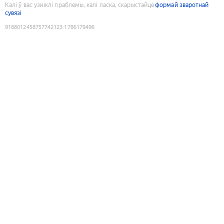
Калі ў вас узніклі праблемы, калі ласка, скарыстайце
формай зваротнай
сувязі
9188012458757742123
:
1786179496