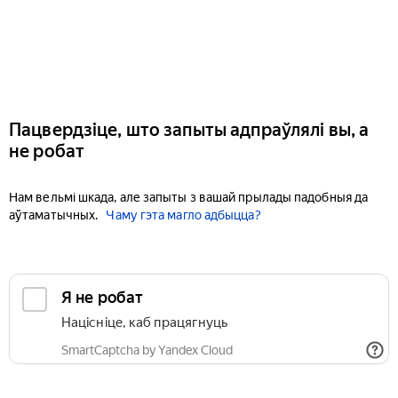
Пацвердзіце, што запыты адпраўлялі вы, а
не робат
Нам вельмі шкада, але запыты з вашай прылады падобныя да
аўтаматычных.
Чаму гэта магло адбыцца?
Я не робат
Націсніце, каб працягнуць
SmartCaptcha by Yandex Cloud