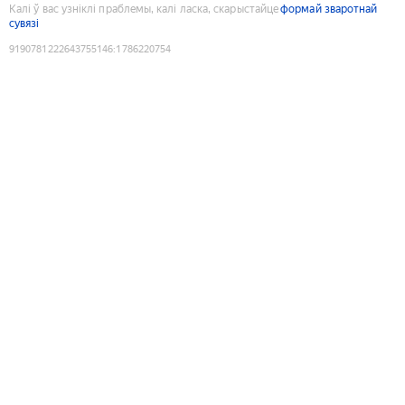
Калі ў вас узніклі праблемы, калі ласка, скарыстайце
формай зваротнай
сувязі
9190781222643755146
:
1786220754