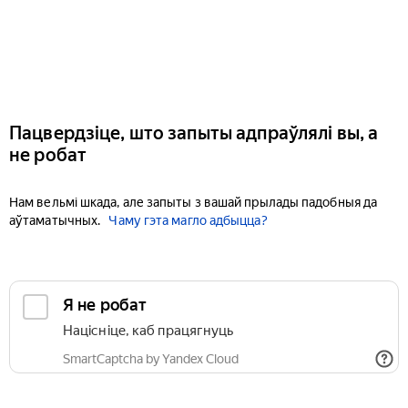
Пацвердзіце, што запыты адпраўлялі вы, а
не робат
Нам вельмі шкада, але запыты з вашай прылады падобныя да
аўтаматычных.
Чаму гэта магло адбыцца?
Я не робат
Націсніце, каб працягнуць
SmartCaptcha by Yandex Cloud