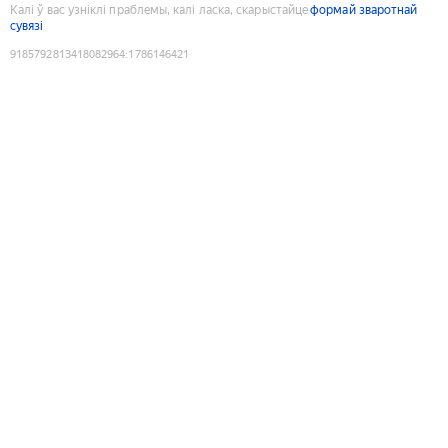
Калі ў вас узніклі праблемы, калі ласка, скарыстайце
формай зваротнай
сувязі
9185792813418082964
:
1786146421