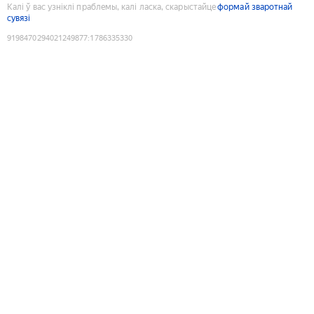
Калі ў вас узніклі праблемы, калі ласка, скарыстайце
формай зваротнай
сувязі
9198470294021249877
:
1786335330