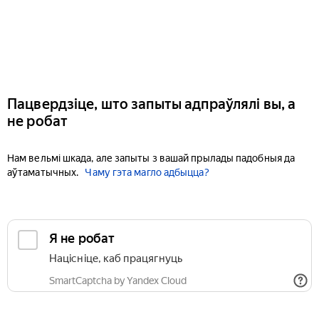
Пацвердзіце, што запыты адпраўлялі вы, а
не робат
Нам вельмі шкада, але запыты з вашай прылады падобныя да
аўтаматычных.
Чаму гэта магло адбыцца?
Я не робат
Націсніце, каб працягнуць
SmartCaptcha by Yandex Cloud