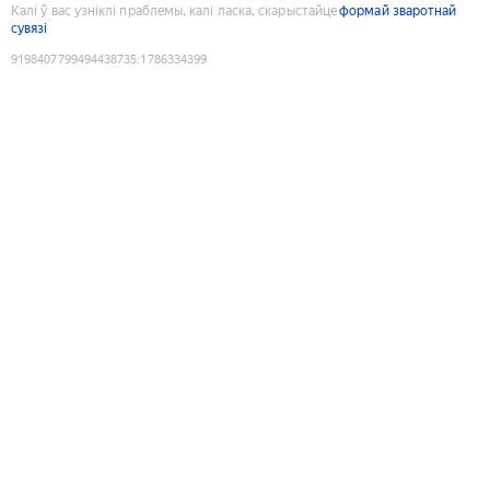
Калі ў вас узніклі праблемы, калі ласка, скарыстайце
формай зваротнай
сувязі
9198407799494438735
:
1786334399