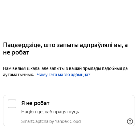
Пацвердзіце, што запыты адпраўлялі вы, а
не робат
Нам вельмі шкада, але запыты з вашай прылады падобныя да
аўтаматычных.
Чаму гэта магло адбыцца?
Я не робат
Націсніце, каб працягнуць
SmartCaptcha by Yandex Cloud