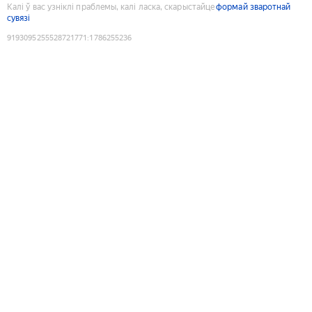
Калі ў вас узніклі праблемы, калі ласка, скарыстайце
формай зваротнай
сувязі
9193095255528721771
:
1786255236