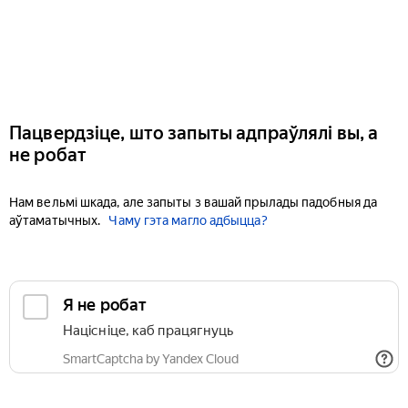
Пацвердзіце, што запыты адпраўлялі вы, а
не робат
Нам вельмі шкада, але запыты з вашай прылады падобныя да
аўтаматычных.
Чаму гэта магло адбыцца?
Я не робат
Націсніце, каб працягнуць
SmartCaptcha by Yandex Cloud