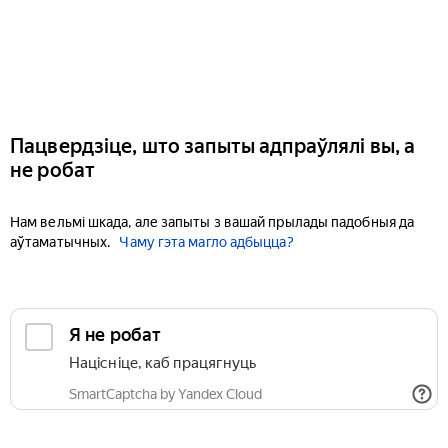
Пацвердзіце, што запыты адпраўлялі вы, а
не робат
Нам вельмі шкада, але запыты з вашай прылады падобныя да
аўтаматычных.
Чаму гэта магло адбыцца?
Я не робат
Націсніце, каб працягнуць
SmartCaptcha by Yandex Cloud