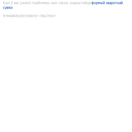
Калі ў вас узніклі праблемы, калі ласка, скарыстайце
формай зваротнай
сувязі
9194088802931358618
:
1786270041