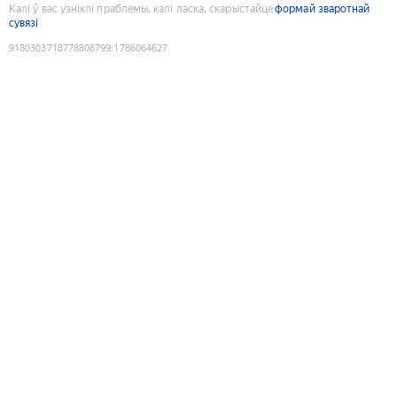
Калі ў вас узніклі праблемы, калі ласка, скарыстайце
формай зваротнай
сувязі
9180303718778808799
:
1786064627