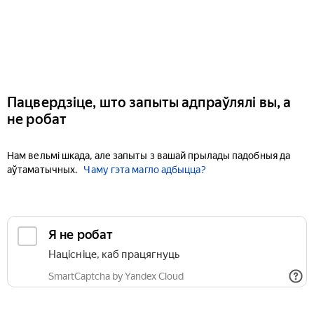
Пацвердзіце, што запыты адпраўлялі вы, а
не робат
Нам вельмі шкада, але запыты з вашай прылады падобныя да
аўтаматычных.
Чаму гэта магло адбыцца?
Я не робат
Націсніце, каб працягнуць
SmartCaptcha by Yandex Cloud