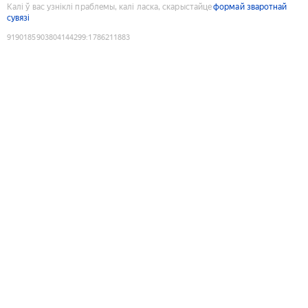
Калі ў вас узніклі праблемы, калі ласка, скарыстайце
формай зваротнай
сувязі
9190185903804144299
:
1786211883