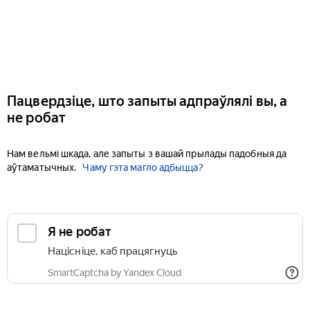
Пацвердзіце, што запыты адпраўлялі вы, а
не робат
Нам вельмі шкада, але запыты з вашай прылады падобныя да
аўтаматычных.
Чаму гэта магло адбыцца?
Я не робат
Націсніце, каб працягнуць
SmartCaptcha by Yandex Cloud