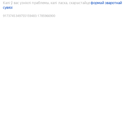
Калі ў вас узніклі праблемы, калі ласка, скарыстайце
формай зваротнай
сувязі
9173745349755159483
:
1785966900