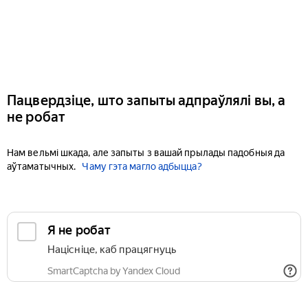
Пацвердзіце, што запыты адпраўлялі вы, а
не робат
Нам вельмі шкада, але запыты з вашай прылады падобныя да
аўтаматычных.
Чаму гэта магло адбыцца?
Я не робат
Націсніце, каб працягнуць
SmartCaptcha by Yandex Cloud