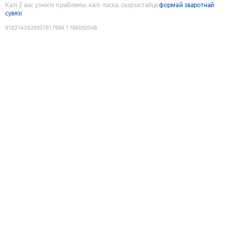
Калі ў вас узніклі праблемы, калі ласка, скарыстайце
формай зваротнай
сувязі
9182143920937817994
:
1786092048