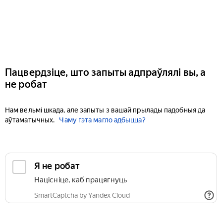
Пацвердзіце, што запыты адпраўлялі вы, а
не робат
Нам вельмі шкада, але запыты з вашай прылады падобныя да
аўтаматычных.
Чаму гэта магло адбыцца?
Я не робат
Націсніце, каб працягнуць
SmartCaptcha by Yandex Cloud