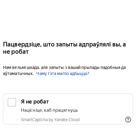
Пацвердзіце, што запыты адпраўлялі вы, а
не робат
Нам вельмі шкада, але запыты з вашай прылады падобныя да
аўтаматычных.
Чаму гэта магло адбыцца?
Я не робат
Націсніце, каб працягнуць
SmartCaptcha by Yandex Cloud