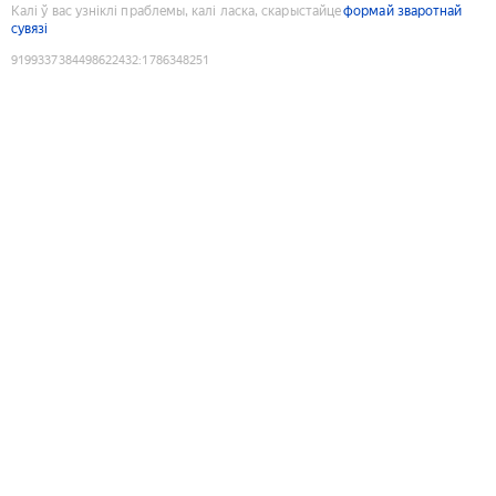
Калі ў вас узніклі праблемы, калі ласка, скарыстайце
формай зваротнай
сувязі
9199337384498622432
:
1786348251