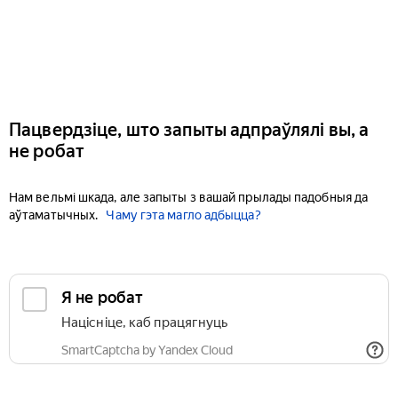
Пацвердзіце, што запыты адпраўлялі вы, а
не робат
Нам вельмі шкада, але запыты з вашай прылады падобныя да
аўтаматычных.
Чаму гэта магло адбыцца?
Я не робат
Націсніце, каб працягнуць
SmartCaptcha by Yandex Cloud