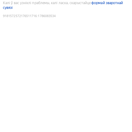
Калі ў вас узніклі праблемы, калі ласка, скарыстайце
формай зваротнай
сувязі
9181572572176511716
:
1786083534