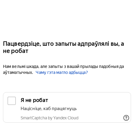
Пацвердзіце, што запыты адпраўлялі вы, а
не робат
Нам вельмі шкада, але запыты з вашай прылады падобныя да
аўтаматычных.
Чаму гэта магло адбыцца?
Я не робат
Націсніце, каб працягнуць
SmartCaptcha by Yandex Cloud