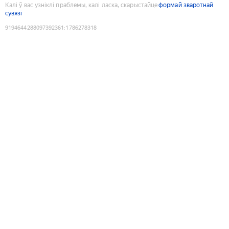
Калі ў вас узніклі праблемы, калі ласка, скарыстайце
формай зваротнай
сувязі
9194644288097392361
:
1786278318