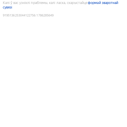
Калі ў вас узніклі праблемы, калі ласка, скарыстайце
формай зваротнай
сувязі
9195136253044122756
:
1786285649