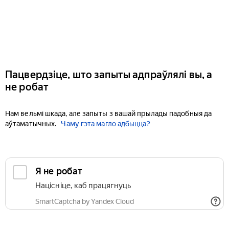
Пацвердзіце, што запыты адпраўлялі вы, а
не робат
Нам вельмі шкада, але запыты з вашай прылады падобныя да
аўтаматычных.
Чаму гэта магло адбыцца?
Я не робат
Націсніце, каб працягнуць
SmartCaptcha by Yandex Cloud