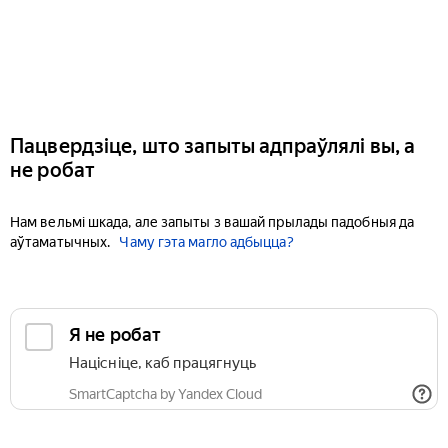
Пацвердзіце, што запыты адпраўлялі вы, а
не робат
Нам вельмі шкада, але запыты з вашай прылады падобныя да
аўтаматычных.
Чаму гэта магло адбыцца?
Я не робат
Націсніце, каб працягнуць
SmartCaptcha by Yandex Cloud