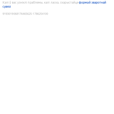
Калі ў вас узніклі праблемы, калі ласка, скарыстайце
формай зваротнай
сувязі
9193019068176465625
:
1786254100