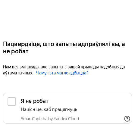
Пацвердзіце, што запыты адпраўлялі вы, а
не робат
Нам вельмі шкада, але запыты з вашай прылады падобныя да
аўтаматычных.
Чаму гэта магло адбыцца?
Я не робат
Націсніце, каб працягнуць
SmartCaptcha by Yandex Cloud