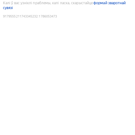
Калі ў вас узніклі праблемы, калі ласка, скарыстайце
формай зваротнай
сувязі
9179555211743345232
:
1786053473