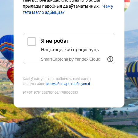
Нам вельмі шкада, але запыты з вашай
прылады падобныя да аўтаматычных.
Чаму
гэта магло адбыцца?
Я не робат
Націсніце, каб працягнуць
SmartCaptcha by Yandex Cloud
Калі ў вас узніклі праблемы, калі ласка,
скарыстайце
формай зваротнай сувязі
9178019764358783466
:
1786030593