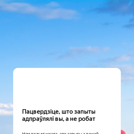
Пацвердзіце, што запыты
адпраўлялі вы, а не робат