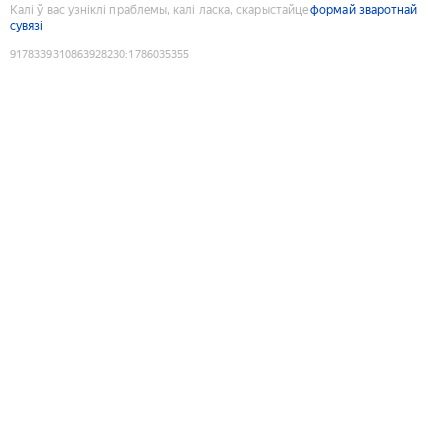
Калі ў вас узніклі праблемы, калі ласка, скарыстайце
формай зваротнай
сувязі
9178339310863928230
:
1786035355