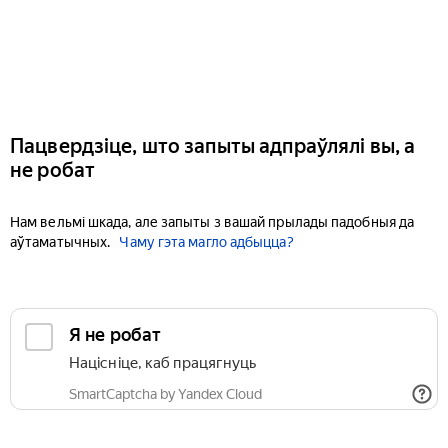
Пацвердзіце, што запыты адпраўлялі вы, а
не робат
Нам вельмі шкада, але запыты з вашай прылады падобныя да
аўтаматычных.
Чаму гэта магло адбыцца?
Я не робат
Націсніце, каб працягнуць
SmartCaptcha by Yandex Cloud