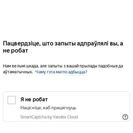
Пацвердзіце, што запыты адпраўлялі вы, а
не робат
Нам вельмі шкада, але запыты з вашай прылады падобныя да
аўтаматычных.
Чаму гэта магло адбыцца?
Я не робат
Націсніце, каб працягнуць
SmartCaptcha by Yandex Cloud