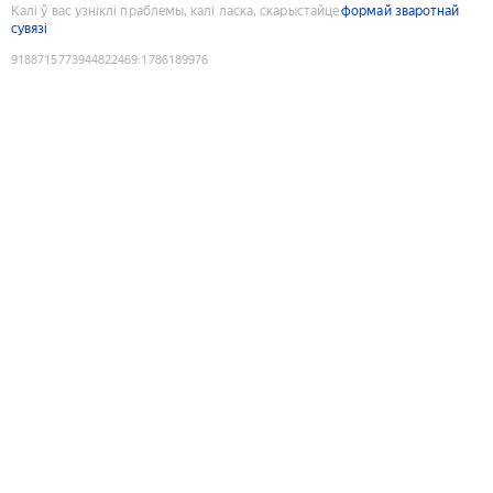
Калі ў вас узніклі праблемы, калі ласка, скарыстайце
формай зваротнай
сувязі
9188715773944822469
:
1786189976