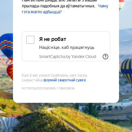
Нам вельмі шкада, але запыты з вашай
прылады падобныя да аўтаматычных.
Чаму
гэта магло адбыцца?
Я не робат
Націсніце, каб працягнуць
SmartCaptcha by Yandex Cloud
Калі ў вас узніклі праблемы, калі ласка,
скарыстайце
формай зваротнай сувязі
9177975625515583905
:
1786029936