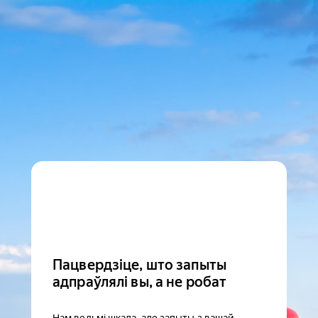
Пацвердзіце, што запыты
адпраўлялі вы, а не робат