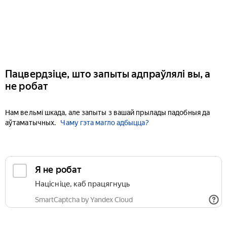
Пацвердзіце, што запыты адпраўлялі вы, а
не робат
Нам вельмі шкада, але запыты з вашай прылады падобныя да
аўтаматычных.
Чаму гэта магло адбыцца?
Я не робат
Націсніце, каб працягнуць
SmartCaptcha by Yandex Cloud