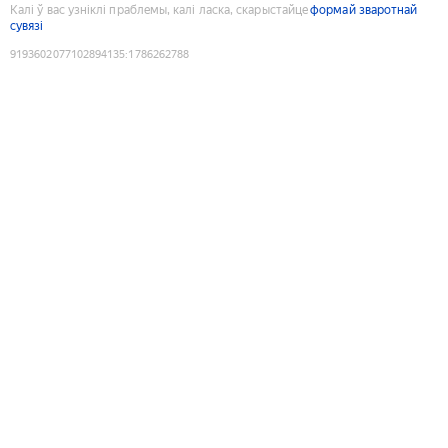
Калі ў вас узніклі праблемы, калі ласка, скарыстайце
формай зваротнай
сувязі
9193602077102894135
:
1786262788