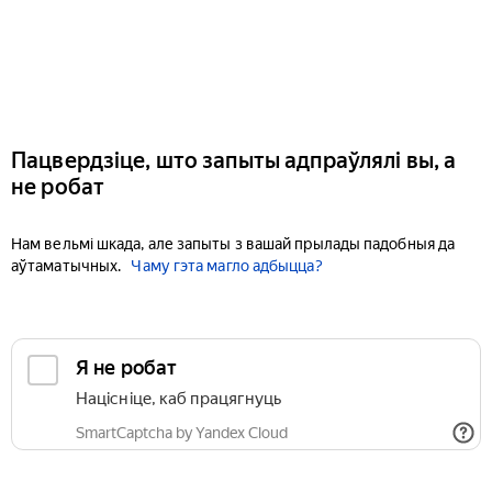
Пацвердзіце, што запыты адпраўлялі вы, а
не робат
Нам вельмі шкада, але запыты з вашай прылады падобныя да
аўтаматычных.
Чаму гэта магло адбыцца?
Я не робат
Націсніце, каб працягнуць
SmartCaptcha by Yandex Cloud