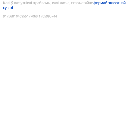
Калі ў вас узніклі праблемы, калі ласка, скарыстайце
формай зваротнай
сувязі
9175681046955177068
:
1785995744