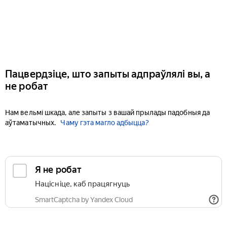
Пацвердзіце, што запыты адпраўлялі вы, а
не робат
Нам вельмі шкада, але запыты з вашай прылады падобныя да
аўтаматычных.
Чаму гэта магло адбыцца?
Я не робат
Націсніце, каб працягнуць
SmartCaptcha by Yandex Cloud