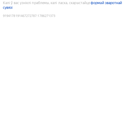
Калі ў вас узніклі праблемы, калі ласка, скарыстайце
формай зваротнай
сувязі
9194178191467272787
:
1786271373