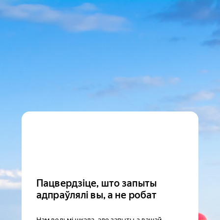
Пацвердзіце, што запыты
адпраўлялі вы, а не робат