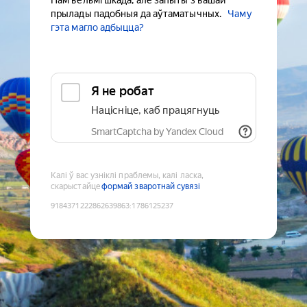
Нам вельмі шкада, але запыты з вашай
прылады падобныя да аўтаматычных.
Чаму
гэта магло адбыцца?
Я не робат
Націсніце, каб працягнуць
SmartCaptcha by Yandex Cloud
Калі ў вас узніклі праблемы, калі ласка,
скарыстайце
формай зваротнай сувязі
9184371222862639863
:
1786125237