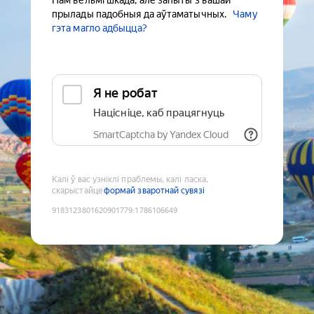
Нам вельмі шкада, але запыты з вашай
прылады падобныя да аўтаматычных.
Чаму
гэта магло адбыцца?
Я не робат
Націсніце, каб працягнуць
SmartCaptcha by Yandex Cloud
Калі ў вас узніклі праблемы, калі ласка,
скарыстайце
формай зваротнай сувязі
9183123801620901779
:
1786106649