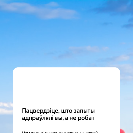
Пацвердзіце, што запыты
адпраўлялі вы, а не робат