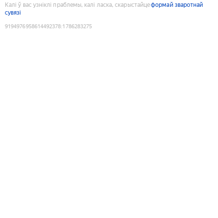
Калі ў вас узніклі праблемы, калі ласка, скарыстайце
формай зваротнай
сувязі
9194976958614492378
:
1786283275