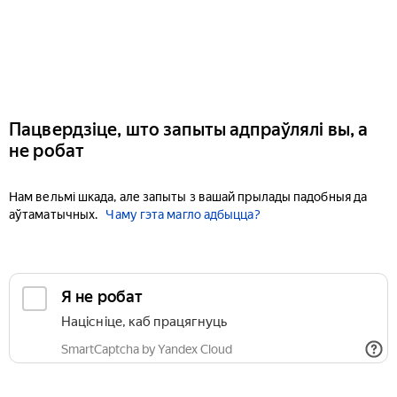
Пацвердзіце, што запыты адпраўлялі вы, а
не робат
Нам вельмі шкада, але запыты з вашай прылады падобныя да
аўтаматычных.
Чаму гэта магло адбыцца?
Я не робат
Націсніце, каб працягнуць
SmartCaptcha by Yandex Cloud