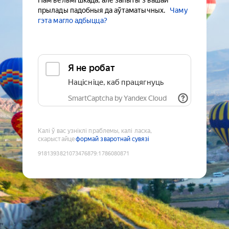
Нам вельмі шкада, але запыты з вашай
прылады падобныя да аўтаматычных.
Чаму
гэта магло адбыцца?
Я не робат
Націсніце, каб працягнуць
SmartCaptcha by Yandex Cloud
Калі ў вас узніклі праблемы, калі ласка,
скарыстайце
формай зваротнай сувязі
9181393821073476879
:
1786080871