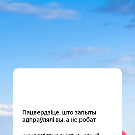
Пацвердзіце, што запыты
адпраўлялі вы, а не робат