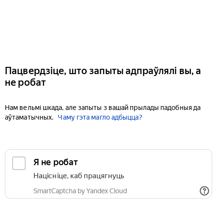
Пацвердзіце, што запыты адпраўлялі вы, а
не робат
Нам вельмі шкада, але запыты з вашай прылады падобныя да
аўтаматычных.
Чаму гэта магло адбыцца?
Я не робат
Націсніце, каб працягнуць
SmartCaptcha by Yandex Cloud