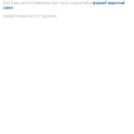
Калі ў вас узніклі праблемы, калі ласка, скарыстайце
формай зваротнай
сувязі
9189657318084746778
:
1786204006