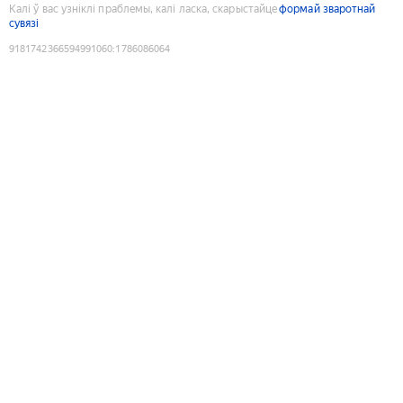
Калі ў вас узніклі праблемы, калі ласка, скарыстайце
формай зваротнай
сувязі
9181742366594991060
:
1786086064