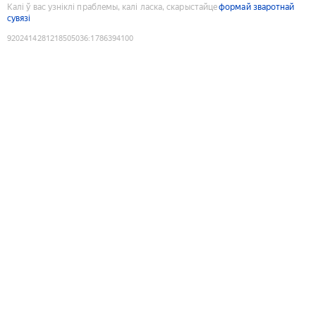
Калі ў вас узніклі праблемы, калі ласка, скарыстайце
формай зваротнай
сувязі
9202414281218505036
:
1786394100