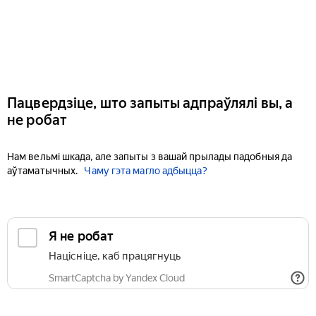
Пацвердзіце, што запыты адпраўлялі вы, а
не робат
Нам вельмі шкада, але запыты з вашай прылады падобныя да
аўтаматычных.
Чаму гэта магло адбыцца?
Я не робат
Націсніце, каб працягнуць
SmartCaptcha by Yandex Cloud