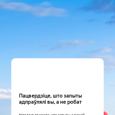
Пацвердзіце, што запыты
адпраўлялі вы, а не робат