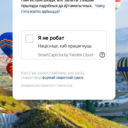
Нам вельмі шкада, але запыты з вашай
прылады падобныя да аўтаматычных.
Чаму
гэта магло адбыцца?
Я не робат
Націсніце, каб працягнуць
SmartCaptcha by Yandex Cloud
Калі ў вас узніклі праблемы, калі ласка,
скарыстайце
формай зваротнай сувязі
9186806636218580152
:
1786161528