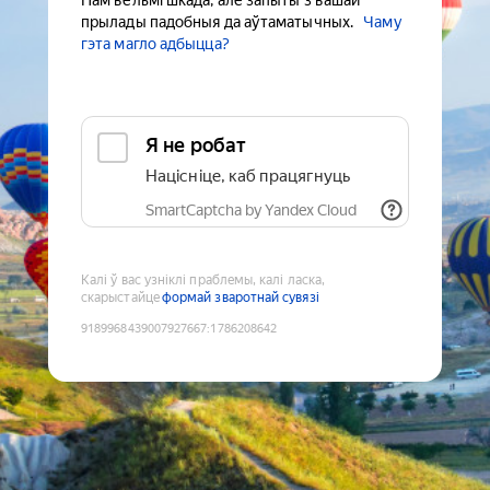
Нам вельмі шкада, але запыты з вашай
прылады падобныя да аўтаматычных.
Чаму
гэта магло адбыцца?
Я не робат
Націсніце, каб працягнуць
SmartCaptcha by Yandex Cloud
Калі ў вас узніклі праблемы, калі ласка,
скарыстайце
формай зваротнай сувязі
9189968439007927667
:
1786208642