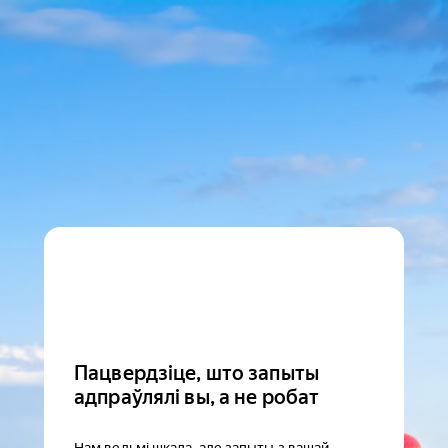
Пацвердзіце, што запыты
адпраўлялі вы, а не робат